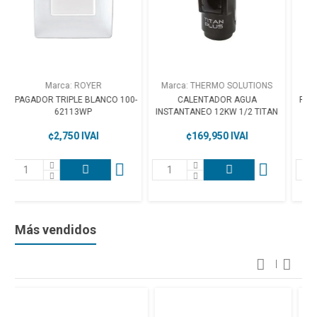
Marca: THERMO SOLUTIONS
Marca: SYLVANIA
100-
CALENTADOR AGUA
REFLECTOR JETA LED DL 100W
INSTANTANEO 12KW 1/2 TITAN
6.5K #4200
¢169,950 IVAI
¢25,950 IVAI
Más vendidos