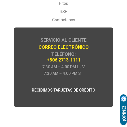
Hitos
e de escuela María Auxiliadora.
RSE
Contáctenos
cia, 500 metros oeste ITCR Santa
SERVICIO AL CLIENTE
aste, Frente a tribunales de Justicia.
CORREO ELECTRÓNICO
TELÉFONO:
a Iglesia Católica, Rio Cuarto.
+506 2713-1111
7:30 AM – 4.00 PM L - V
l, frente Servicentro Santa Rosa.
7:30 AM – 4.00 PM S
al Banco Costa Rica.
RECIBIMOS TARJETAS DE CRÉDITO
 del Banco de Costa Rica.
¡OPINE!
erecho del Servicentro Uno, contiguo a