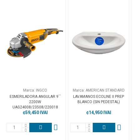
Marca: AMERICAN STANDARD
Marca: INGCO
9´´
LAVAMANOS ECOLINE II PREP
KIT TALADRO PERCUTOR 1/2"
BLANCO (SIN PEDESTAL)
680W + 114 HERRAMIENTAS
18
UHKTKP11151
¢14,950 IVAI
¢43,950 IVAI
ursales disponibles