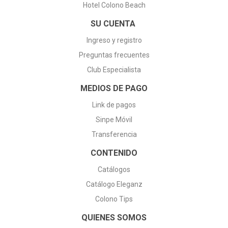
.
Hotel Colono Beach
SU CUENTA
la Cruz Roja.
Ingreso y registro
e a la terminal de buses de Pital.
Preguntas frecuentes
Club Especialista
 la entrada.
MEDIOS DE PAGO
z
 un costado de la bomba Osa.
Link de pagos
Sinpe Móvil
Colegio Técnico Profesional de Quepos
Transferencia
cia Golfito.
CONTENIDO
Catálogos
 los buses Guapileños, Finca 6.
Catálogo Eleganz
 del cruce Rio Jimenez.
Colono Tips
QUIENES SOMOS
50 este de la Catedral.