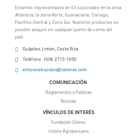
a - Ruta de Entrega
, 175 sur de la Estación de Servicio
esde Hone Creek.
Estamos representados en 63 sucursales en la zona
Atlántica, la zona Norte, Guanacaste, Cartago,
de Entrega
uas Zarcas.
Pacífico Central y Zona Sur. Nuestros productos se
ce, carretera a Santa Cruz, frente a la
pueden adquirir en cualquier punto de venta del
nacaste, Nicoya
país.
mts Este y 25 mts Sur del Parque
Guápiles, Limón, Costa Rica
(Parque Central), Guanacaste
Teléfono: +506 2713-1000
Arenal.
infoconstruccion@colonos.com
COMUNICACIÓN
rincipal a Ojochal.
Reglamentos y Políticas
stanera, frente servicentro Palma
Noticias
VÍNCULOS DE INTERÉS
de Paraíso, 100 m Norte y 300 m Este,
ncia de Cartago, Paraíso.
Fundación Colono
Colono Agropecuario
, 50m Oeste de la carretera